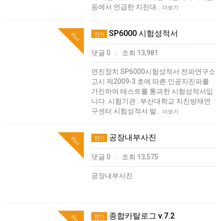
등에서 언급한 지진대…
더보기
SP6000 시험성적서
인기
Hot
댓글 0
조회 13,981
|
면진장치 SP6000시험성적서 전파연구소
고시 제2009-3 호에 따른 인공지진파를
가진하여 테스트를 통과한 시험성적서입
니다. 시험기관 : 부산대학교 지진방재연
구센터 시험성적서 발…
더보기
공장내부사진
인기
Hot
댓글 0
조회 13,575
|
공장내부사진
종합카탈로그 v.7.2
인기
Hot