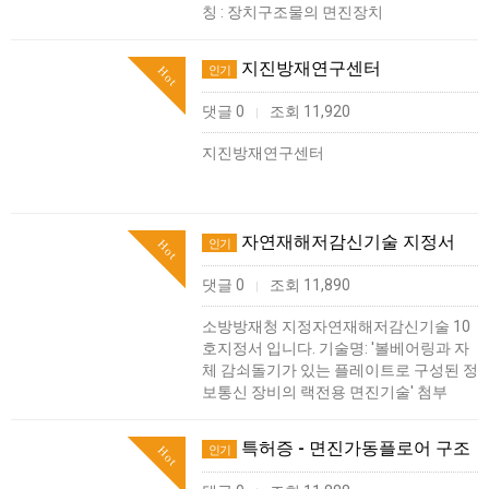
칭 : 장치구조물의 면진장치
지진방재연구센터
인기
Hot
댓글 0
조회 11,920
|
지진방재연구센터
자연재해저감신기술 지정서
인기
Hot
댓글 0
조회 11,890
|
소방방재청 지정자연재해저감신기술 10
호지정서 입니다. 기술명: '볼베어링과 자
체 감쇠돌기가 있는 플레이트로 구성된 정
보통신 장비의 랙전용 면진기술' 첨부
특허증 - 면진가동플로어 구조
인기
Hot