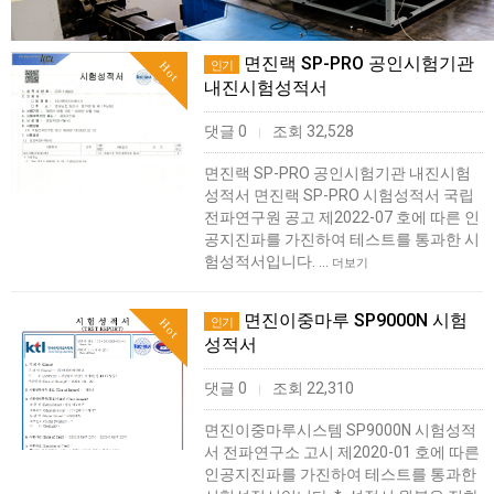
면진랙 SP-PRO 공인시험기관
인기
Hot
내진시험성적서
댓글 0
조회 32,528
|
면진랙 SP-PRO 공인시험기관 내진시험
성적서 면진랙 SP-PRO 시험성적서 국립
전파연구원 공고 제2022-07 호에 따른 인
공지진파를 가진하여 테스트를 통과한 시
험성적서입니다. …
더보기
면진이중마루 SP9000N 시험
인기
Hot
성적서
댓글 0
조회 22,310
|
면진이중마루시스템 SP9000N 시험성적
서 전파연구소 고시 제2020-01 호에 따른
인공지진파를 가진하여 테스트를 통과한