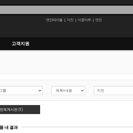
면진테이블
지진
이중마루
면진
|
|
|
고객지원
전체게시판 (1)
품 내 결과