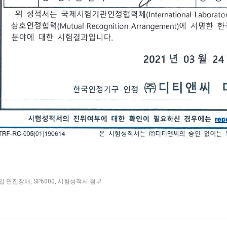
입 면진장채
,
SP6000
,
시험성적서 첨부