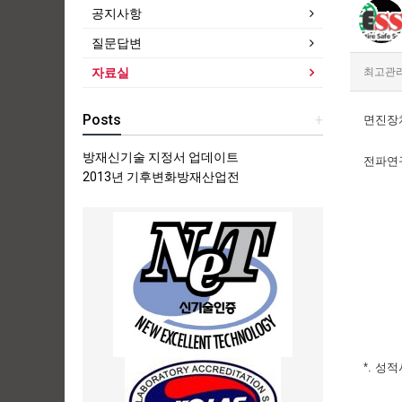
공지사항
질문답변
최고관
자료실
Posts
+
면진장치
방재신기술 지정서 업데이트
전파연구
2013년 기후변화방재산업전
*. 성