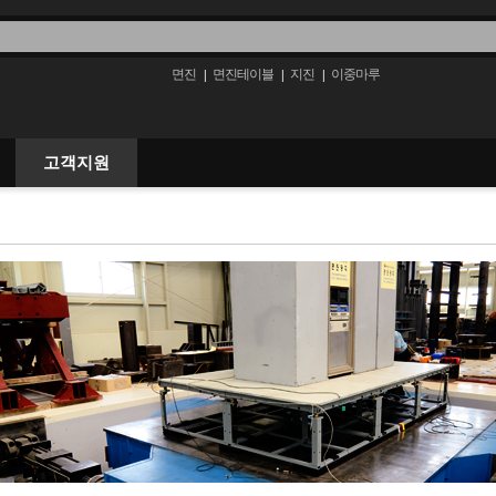
면진
면진테이블
지진
이중마루
|
|
|
고객지원