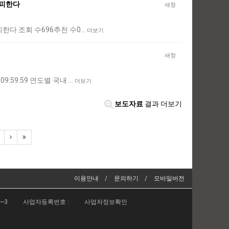
 피한다
새창
 피한다 조회 수696추천 수0…
더보기
새창
9:59:59 연도별 국내 …
더보기
보도자료
결과 더보기
이용안내
문의하기
모바일버전
2~3
사업자등록번호 :
사업자정보확인