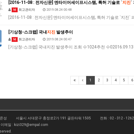
[2016-11-08 : 전자신문] 엔타이어세이프시스템, 특허 기술로 `
지진
`
최고관리자
2019.08.24 00:48
M
[2016-11-08 : 전자신문] 엔타이어세이프시스템, 특허 기술로 `지진`
[기상청-스크랩] 국내
지진
발생추이
최고관리자
2019.08.24 00:47
M
[기상청-스크랩] 국내지진 발생추이 조회 수1024추천 수02016.09.13 0
1
2
3
4
5
6
김준성
서울시 서대문구 충정로2가 191 골든타워 1505
전화 :
02 - 312 - 126
이메일 :
kizi329@empal.com
eserved.