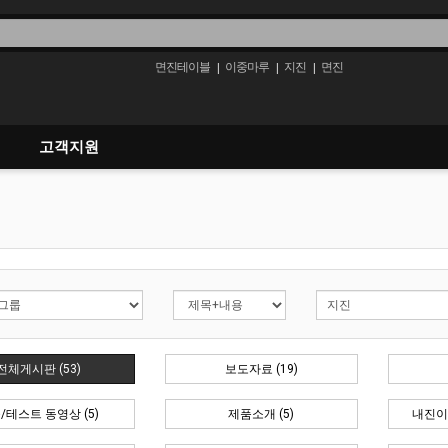
면진테이블
이중마루
지진
면진
|
|
|
고객지원
전체게시판 (53)
보도자료 (19)
/테스트 동영상 (5)
제품소개 (5)
내진이중