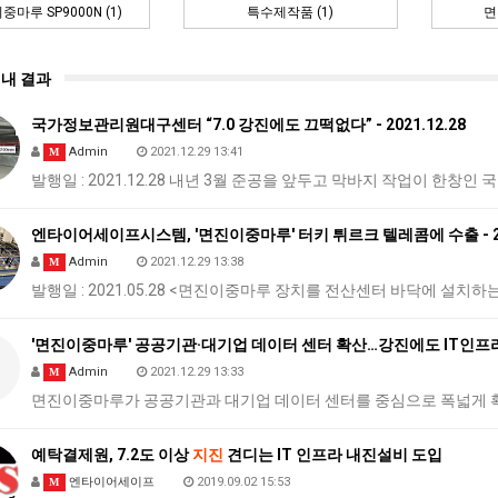
마루 SP9000N (1)
특수제작품 (1)
면
내 결과
국가정보관리원대구센터 “7.0 강진에도 끄떡없다” - 2021.12.28
Admin
2021.12.29 13:41
M
발행일 : 2021.12.28 내년 3월 준공을 앞두고 막바지 작업이 한
엔타이어세이프시스템, '면진이중마루' 터키 튀르크 텔레콤에 수출 - 202
Admin
2021.12.29 13:38
M
발행일 : 2021.05.28 <면진이중마루 장치를 전산센터 바닥에 설치
'면진이중마루' 공공기관·대기업 데이터 센터 확산…강진에도 IT인프라 피 
Admin
2021.12.29 13:33
M
면진이중마루가 공공기관과 대기업 데이터 센터를 중심으로 폭넓게 확산
예탁결제원, 7.2도 이상
지진
견디는 IT 인프라 내진설비 도입
엔타이어세이프
2019.09.02 15:53
M