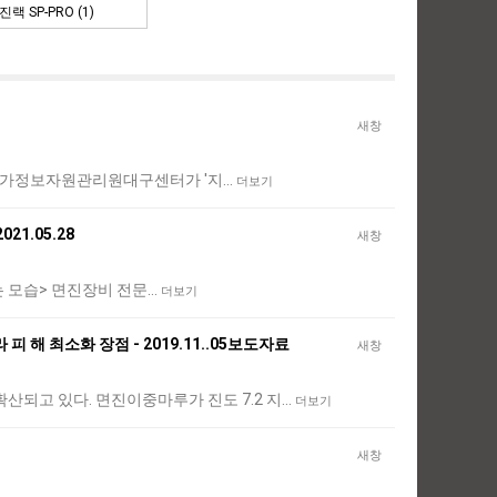
진랙 SP-PRO (1)
새창
창인 국가정보자원관리원대구센터가 '지…
더보기
1.05.28
새창
하는 모습> 면진장비 전문…
더보기
해 최소화 장점 - 2019.11..05보도자료
새창
되고 있다. 면진이중마루가 진도 7.2 지…
더보기
새창