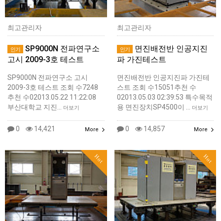
최고관리자
최고관리자
SP9000N 전파연구소
면진배전반 인공지진
인기
인기
고시 2009-3호 테스트
파 가진테스트
SP9000N 전파연구소 고시
면진배전반 인공지진파 가진테
2009-3호 테스트 조회 수7248
스트 조회 수15051추천 수
추천 수02013.05.22 11:22:08
02013.05.03 02:39:53 특수목적
부산대학교 지진…
용 면진장치SP4500이 …
더보기
더보기
0
14,421
0
14,857
More
More
Hot
Hot