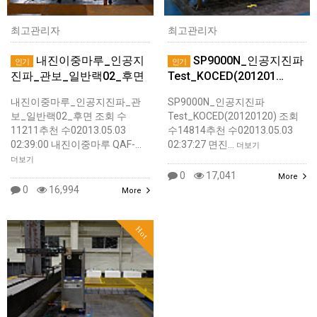
최고관리자
최고관리자
내진이중마루_인공지
SP9000N_인공지진파
인기
인기
진파_관보_일반랙02_후면
Test_KOCED(201201…
내진이중마루_인공지진파_관
SP9000N_인공지진파
보_일반랙02_후면 조회 수
Test_KOCED(20120120) 조회
11211추천 수02013.05.03
수14814추천 수02013.05.03
02:39:00 내진이중마루 QAF-…
02:37:27 면진…
더보기
더보기
0
17,041
More
0
16,994
More
Hot