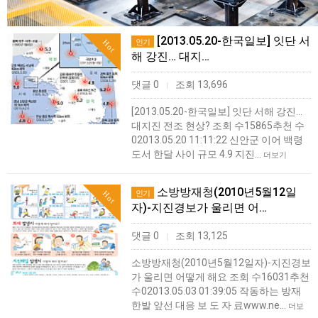
[2013.05.20-한국일보] 잇단 서
인기
Hot
해 강진… 대지…
댓글 0
조회 13,696
|
[2013.05.20-한국일보] 잇단 서해 강진…
대지진 전조 현상? 조회 수15865추천 수
02013.05.20 11:11:22 신안군 이어 백령
도서 한달 사이 규모 4.9 지진…
더보기
소방방재청(2010년5월12일
인기
Hot
자)-지진경보가 울리면 어…
댓글 0
조회 13,125
|
소방방재청(2010년5월12일자)-지진경보
가 울리면 어떻게 해요 조회 수16031추천
수02013.05.03 01:39:05 작동하는 방재
한발 앞선 대응 보 도 자 료www.ne…
더보