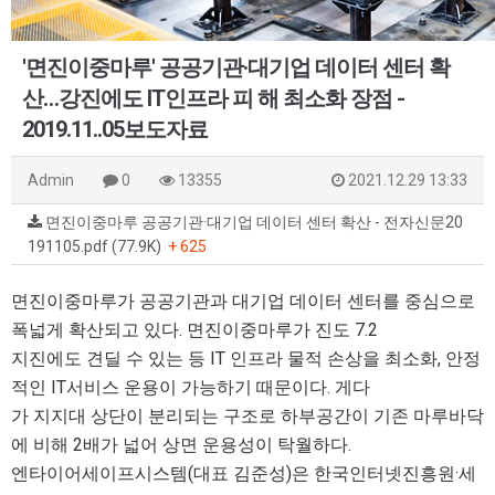
'면진이중마루' 공공기관·대기업 데이터 센터 확
산…강진에도 IT인프라 피 해 최소화 장점 -
2019.11..05보도자료
Admin
0
13355
2021.12.29 13:33
면진이중마루 공공기관·대기업 데이터 센터 확산 - 전자신문20
191105.pdf (77.9K)
+ 625
면진이중마루가 공공기관과 대기업 데이터 센터를 중심으로
폭넓게 확산되고 있다. 면진이중마루가 진도 7.2
지진에도 견딜 수 있는 등 IT 인프라 물적 손상을 최소화, 안정
적인 IT서비스 운용이 가능하기 때문이다. 게다
가 지지대 상단이 분리되는 구조로 하부공간이 기존 마루바닥
에 비해 2배가 넓어 상면 운용성이 탁월하다.
엔타이어세이프시스템(대표 김준성)은 한국인터넷진흥원·세