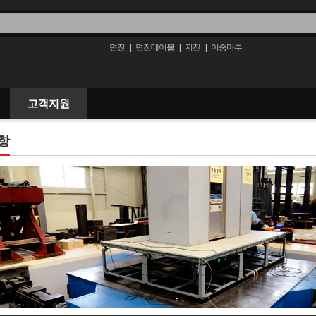
면진
면진테이블
지진
이중마루
|
|
|
고객지원
항