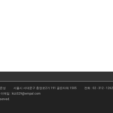
김준성
서울시 서대문구 충정로2가 191 골든타워 1505
전화 :
02 - 312 - 126
이메일 :
kizi329@empal.com
eserved.