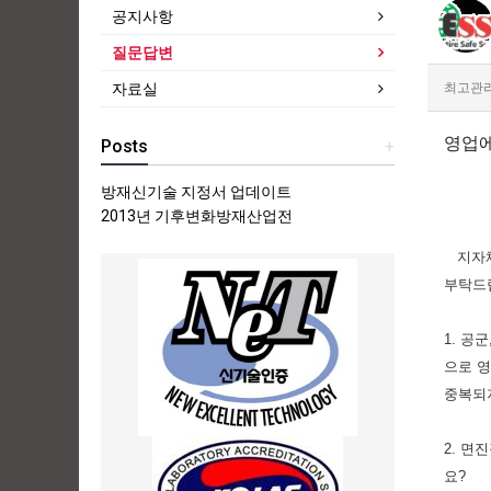
공지사항
질문답변
최고관
자료실
영업에
Posts
+
방재신기술 지정서 업데이트
2013년 기후변화방재산업전
지자체,
부탁드
1. 공
으로 영
중복되지
2. 면
요?