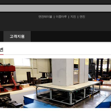
면진테이블
이중마루
지진
면진
|
|
|
고객지원
변