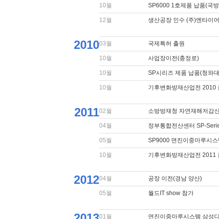
10월
SP6000 1호제품 납품(국방
12월
생산공장 인수 (주)엔타이
2010
03월
국제특허 출원
10월
사업장이전(충정로)
10월
SP시리즈 제품 납품(청와대
10월
기후변화방재산업전 2010
2011
02월
소방방재청 자연재해저감신기
04월
정부통합전산센터 SP-Seri
05월
SP9000 면진이중마루시
10월
기후변화방재산업전 2011
2012
04월
공장 이전(경남 양산)
05월
월드IT show 참가
2013
01월
면진이중마루시스템 삼성