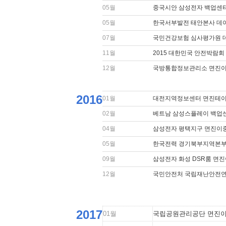
05월
중국시안 삼성전자 백업센
05월
한국서부발전 태안본사 데
07월
국민건강보험 심사평가원 
11월
2015 대한민국 안전박람회
12월
국방통합정보관리소 면진이
2016
01월
대전지역정보센터 면진테이
02월
베트남 삼성스플레이 백업
04월
삼성전자 평택지구 면진이
05월
한국전력 경기북부지역본부
09월
삼성전자 화성 DSR룸 면
12월
국민안전처 국립재난안전연
2017
01월
국립공원관리공단 면진