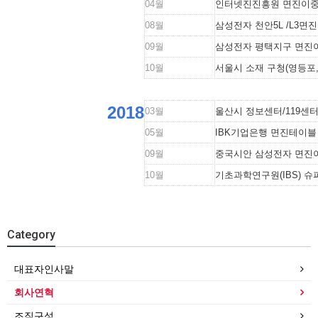
04월
인터넷진진흥원 면진이중
08월
삼성전자 천안5L /L3
09월
삼성전자 평택지구 면진
10월
서울시 소재 구청(영등포,
2018
03월
울산시 정보센터/119센
05월
IBK기업은행 면진테이블
09월
중국시안 삼성전자 면
10월
기초과학연구원(IBS) 
Category
대표자인사말
회사연혁
조직구성