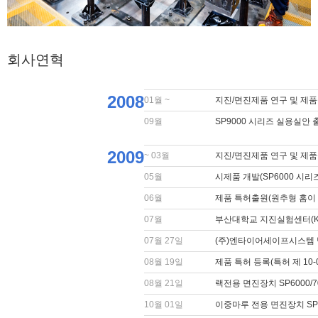
회사연혁
2008
01월 ~
지진/면진제품 연구 및 제품
09월
SP9000 시리즈 실용실안 
2009
~ 03월
지진/면진제품 연구 및 제품
05월
시제품 개발(SP6000 시리즈)
06월
제품 특허출원(원추형 홈이
07월
부산대학교 지진실험센터(K
07월 27일
(주)엔타이어세이프시스템 
08월 19일
제품 특허 등록(특허 제 10-0
08월 21일
랙전용 면진장치 SP6000/7
10월 01일
이중마루 전용 면진장치 SP