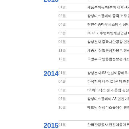
01월
제품특허등록(특허 제10-12
02월
삼성디스플레이 중국 소주
04월
면진이중마루시스템 삼성반
05월
2013 기후변화방재산업전 
06월
삼성전자 중국시안공장 면
11월
세종시 산업통상자원부 전
12월
국방부 국방통합정보관리소
2014
01월
삼성전자 S3 면진이중마루
04월
한국전력 나주 ICT센터 
05월
SK하이닉스 중국 충칭 공
06월
삼성디스플레이 A3 면진이
10월
베트남 삼성디스플레이 면
2015
01월
한국관광공사 면진이중마루