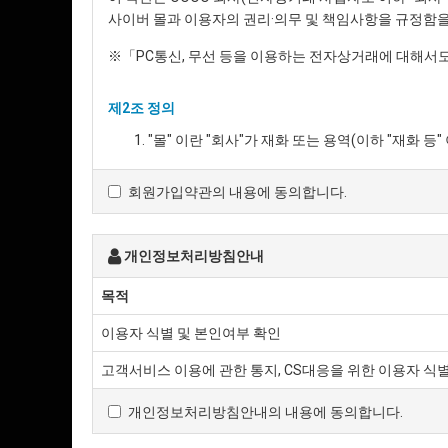
사이버 몰과 이용자의 권리·의무 및 책임사항을 규정함을
※「PC통신, 무선 등을 이용하는 전자상거래에 대해서도
제2조 정의
"몰" 이란 "회사"가 재화 또는 용역(이하 "재
말하며, 아울러 사이버몰을 운영하는 사업자의 
"이용자"란 "몰"에 접속하여 이 약관에 따라 "몰
회원가입약관의 내용에 동의합니다.
'회원'이라 함은 “몰”에 회원등록을 한 자로서, 
'비회원'이라 함은 회원에 가입하지 않고 "몰"이
개인정보처리방침안내
제3조 약관 등의 명시와 설명 및 개정
목적
"몰"은 이 약관의 내용과 상호 및 대표자 성명,
이용자 식별 및 본인여부 확인
통신판매업 신고번호, 개인정보관리책임자 등을 이
수 있도록 할 수 있습니다.
고객서비스 이용에 관한 통지, CS대응을 위한 이용자 식
"몰"은 이용자가 약관에 동의하기에 앞서 약관에
팝업화면 등을 제공하여 이용자의 확인을 구하여야
개인정보처리방침안내의 내용에 동의합니다.
"몰"은 「전자상거래 등에서의 소비자보호에 관한
이용촉진 및 정보보호 등에 관한 법률」, 「방문판