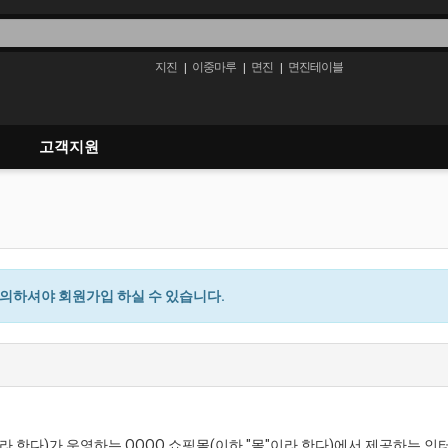
지진
이중마루
면진
면진테이블
|
|
|
고객지원
하셔야 회원가입 하실 수 있습니다.
라 한다)가 운영하는 OOOO 쇼핑몰(이하 "몰"이라 한다)에서 제공하는 인