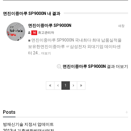
면진이중마루 SP9000N 내 결과
면진이중마루 SP9000N
새창
최고관리자
M
■ 면진이중마루 SP9000N 국내최다·최대 납품실적을
보유한면진이중마루 ☞삼성전자 외대기업 데이타센
터 24…
더보기
면진이중마루 SP9000N
결과 더보기
1
Posts
+
방재신기술 지정서 업데이트
2013년 기후변화방재산업전